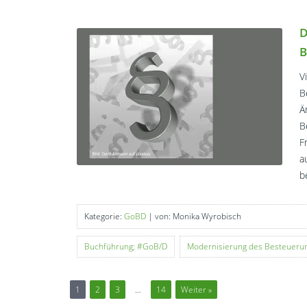
D
B
V
B
Ä
B
F
a
b
Kategorie:
GoBD
| von: Monika Wyrobisch
Buchführung; #GoB/D
Modernisierung des Besteueru
1
2
3
…
14
Weiter »