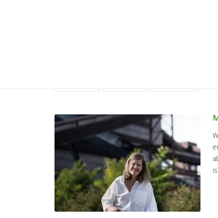
Wie gelingt die Digitalisierung deiner B
In diesem Beitrag stelle ich dir drei Möglichkeiten vo
und die Digitalisierung deiner Buchhaltung Schritt für 
Kategorie:
Rechnungswesen
| von: Monika Wyrobisch
Buchführung
Buchhaltung
Digitalisierung
M
W
e
a
i