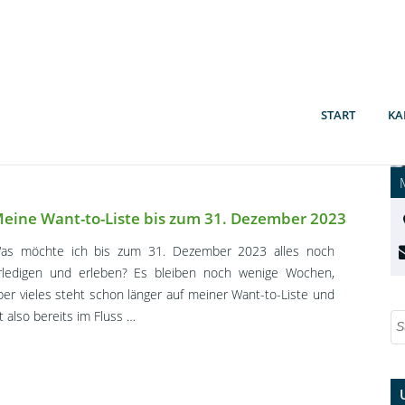
uchhaltung?
r, wie du den technischen Fortschritt für dich nutzen kannst
Schritt vorantreibst.
START
KA
eine Want-to-Liste bis zum 31. Dezember 2023
as möchte ich bis zum 31. Dezember 2023 alles noch
rledigen und erleben? Es bleiben noch wenige Wochen,
ber vieles steht schon länger auf meiner Want-to-Liste und
st also bereits im Fluss …