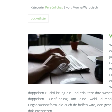
Kategorie:
Persönliches
| von: Monika Wyrobisch
bucketliste
W
W
d
J
G
w
F
d
W
doppelten Buchführung ein und erläutere ihre wesent
doppelten Buchführung um eine wohl durchd
Organisationsform, die auch dir helfen wird, den ges
dokumentieren.