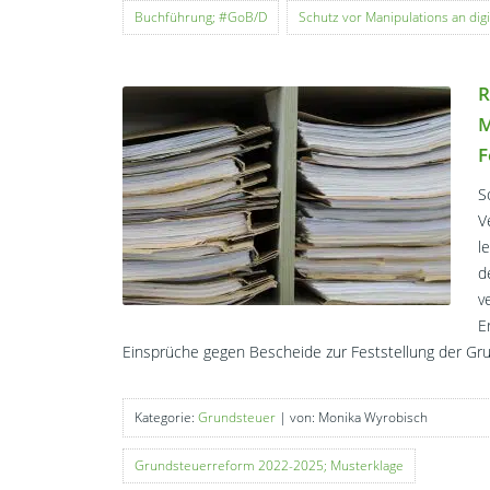
Buchführung; #GoB/D
Schutz vor Manipulations an di
R
M
F
S
V
l
d
v
E
Einsprüche gegen Bescheide zur Feststellung der Gr
Kategorie:
Grundsteuer
| von: Monika Wyrobisch
Grundsteuerreform 2022-2025; Musterklage