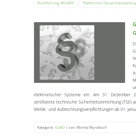
Buchführung; #GoB/D
Plattformen-Steuertransparenzg
G
G
D
G
V
K
z
M
u
elektronischer Systeme ein. Am 31. Dezember 20
zertifizierte technische Sicherheitseinrichtung (TSE) 
Melde- und Aufzeichnungsverpflichtungen ab 01. Janua
Kategorie:
GoBD
| von: Monika Wyrobisch