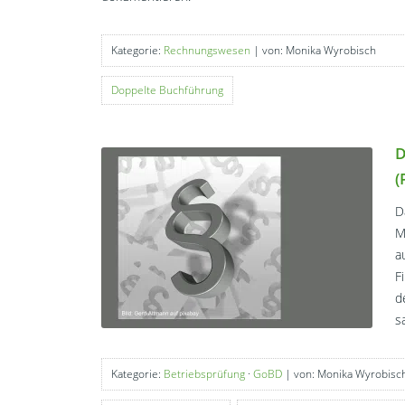
Kategorie:
Rechnungswesen
| von: Monika Wyrobisch
Doppelte Buchführung
D
(
D
M
a
F
d
s
Kategorie:
Betriebsprüfung
·
GoBD
| von: Monika Wyrobisc