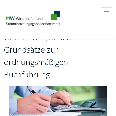
Togg
navi
GoBD – Die „neuen“
Grundsätze zur
ordnungsmäßigen
Buchführung