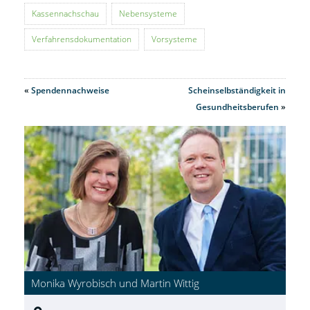
Kassennachschau
Nebensysteme
Verfahrensdokumentation
Vorsysteme
«
Spendennachweise
Scheinselbständigkeit in
Gesundheitsberufen
»
Monika Wyrobisch und Martin Wittig