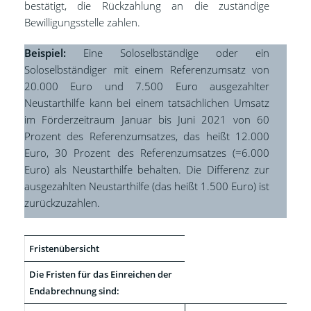
bestätigt, die Rückzahlung an die zuständige
Bewilligungsstelle zahlen.
Beispiel:
Eine Soloselbständige oder ein
Soloselbständiger mit einem Referenzumsatz von
20.000 Euro und 7.500 Euro ausgezahlter
Neustarthilfe kann bei einem tatsächlichen Umsatz
im Förderzeitraum Januar bis Juni 2021 von 60
Prozent des Referenzumsatzes, das heißt 12.000
Euro, 30 Prozent des Referenzumsatzes (=6.000
Euro) als Neustarthilfe behalten. Die Differenz zur
ausgezahlten Neustarthilfe (das heißt 1.500 Euro) ist
zurückzuzahlen.
Fristenübersicht
Die Fristen für das Einreichen der
Endabrechnung sind: