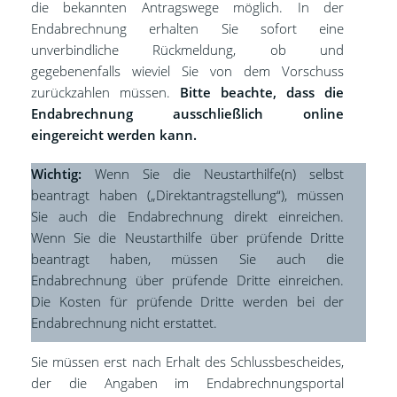
die bekannten Antragswege möglich. In der
Endabrechnung erhalten Sie sofort eine
unverbindliche Rückmeldung, ob und
gegebenenfalls wieviel Sie von dem Vorschuss
zurückzahlen müssen.
Bitte beachte, dass die
Endabrechnung ausschließlich online
eingereicht werden kann.
Wichtig:
Wenn Sie die Neustarthilfe(n) selbst
beantragt haben („Direktantragstellung“), müssen
Sie auch die Endabrechnung direkt einreichen.
Wenn Sie die Neustarthilfe über prüfende Dritte
beantragt haben, müssen Sie auch die
Endabrechnung über prüfende Dritte einreichen.
Die Kosten für prüfende Dritte werden bei der
Endabrechnung nicht erstattet.
Sie müssen erst nach Erhalt des Schlussbescheides,
der die Angaben im Endabrechnungsportal