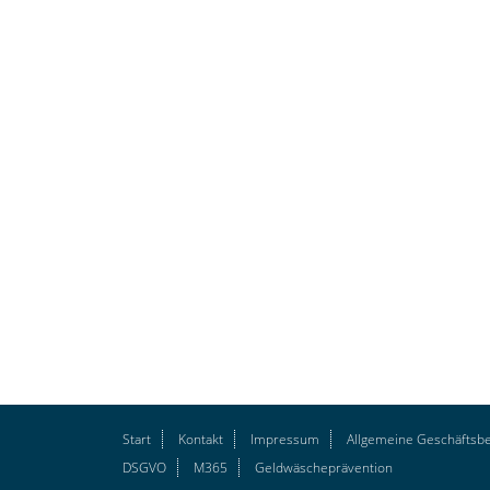
Start
Kontakt
Impressum
Allgemeine Geschäftsb
DSGVO
M365
Geldwäscheprävention