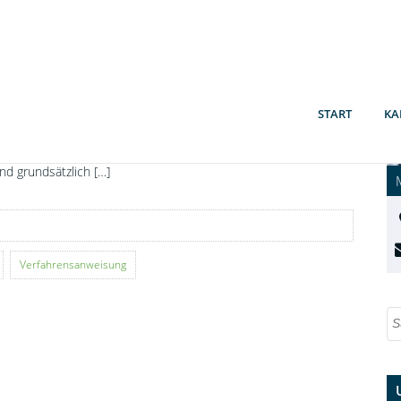
igitalisierung der Wirtschaft: GoBD ein
ewichtiger Baustein!
wölf Fragen: Unser GoBD-Schnellcheck Was für die
inhaltung der GoBD zu tun ist, haben wir in einer
andlungsempfehlung mit 12 Fragen für Sie
START
KA
usammengestellt. Außerdem geben wir Ihnen 7 Tipps an
ie Hand, wie Sie vorgehen sollten. Denn als Unternehmer
ind grundsätzlich […]
Verfahrensanweisung