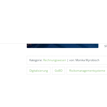
D
g
Z
E
H
z
d
s
Kategorie:
Rechnungswesen
| von: Monika Wyrobisch
Digitalisierung
GoBD
Risikomanagementsysteme