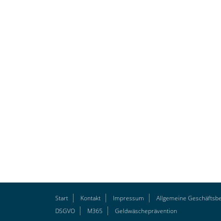
Start
Kontakt
Impressum
Allgemeine Geschäftsb
DSGVO
M365
Geldwäscheprävention