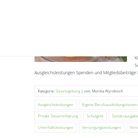
W
S
L
w
w
w
V
K
S
Ausgleichsleistungen Spenden und Mitgliedsbeiträge 
Kategorie:
Gesetzgebung
| von: Monika Wyrobisch
Ausgleichsleistungen
Eigene Berufsausbildungskosten
Private Steuererklärung
Schulgeld
Sonderausgab
Unterhaltsleistungen
Versorgungsleistungen
Vor