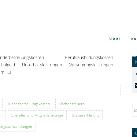
as versteht man unter „Sonderausgaben“?
onderausgaben sind Aufwendungen der privaten
ebensführung, die steuerlich begünstigt werden, wenn sie
eder Betriebsausgaben noch Werbungskosten sind oder
ie Betriebsausgaben oder Werbungskosten behandelt
START
KA
erden. Es können in Betracht kommen:
orsorgeaufwendungen Gezahlte Kirchensteuern
inderbetreuungskosten Berufsausbildungskosten
chulgeld Unterhaltsleistungen Versorgungsleistungen
Im […]
Kinderbetreuungskosten
Kirchensteuern
en
Spenden und Mitgliedsbeiträge
Steuererklärung
sorgeaufwendungen