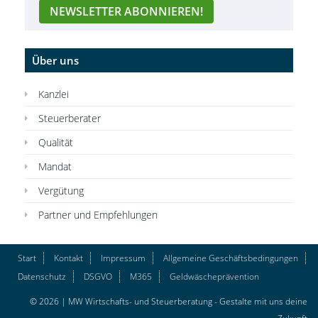
Über uns
Kanzlei
Steuerberater
Qualität
Mandat
Vergütung
Partner und Empfehlungen
Start
Kontakt
Impressum
Allgemeine Geschäftsbedingungen
Datenschutz
DSGVO
M365
Geldwäscheprävention
© 2026 | MW Wirtschafts- und Steuerberatung - Gestalte mit uns deine